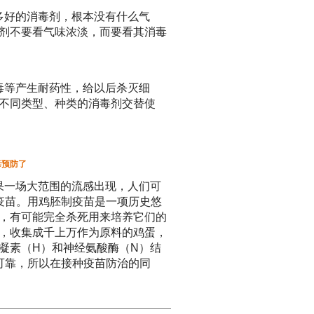
多好的消毒剂，根本没有什么气
剂不要看气味浓淡，而要看其消毒
毒等产生耐药性，给以后杀灭细
不同类型、种类的消毒剂交替使
毒预防了
果一场大范围的流感出现，人们可
疫苗。用鸡胚制疫苗是一项历史悠
，有可能完全杀死用来培养它们的
，收集成千上万作为原料的鸡蛋，
凝素（H）和神经氨酸酶（N）结
可靠，所以在接种疫苗防治的同